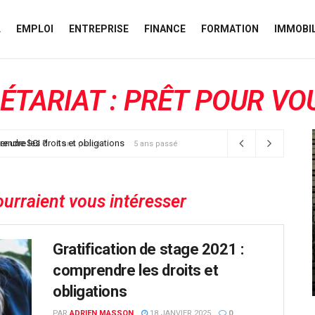
L
EMPLOI
ENTREPRISE
FINANCE
FORMATION
IMMOBIL
ÉTARIAT : PRÊT POUR VO
er une SCI ?
rendre les droits et obligations
5 ans passé
5 ans passé
ourraient vous intéresser
Gratification de stage 2021 :
comprendre les droits et
obligations
PAR
ADRIEN MASSON
18 JANVIER 2025
0